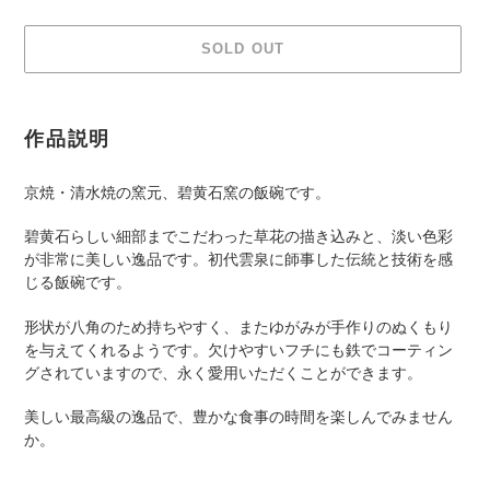
SOLD OUT
Adding
product
作品説明
to
your
京焼・清水焼の窯元、碧黄石窯の飯碗です。
cart
碧黄石らしい細部までこだわった草花の描き込みと、淡い色彩
が非常に美しい逸品です。初代雲泉に師事した伝統と技術を感
じる飯碗です。
形状が八角のため持ちやすく、またゆがみが手作りのぬくもり
を与えてくれるようです。欠けやすいフチにも鉄でコーティン
グされていますので、永く愛用いただくことができます。
美しい最高級の逸品で、豊かな食事の時間を楽しんでみません
か。