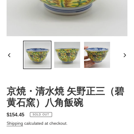
PREVIOUS
NEX
SLIDE
SLID
京焼・清水焼 矢野正三（碧
黄石窯）八角飯碗
Regular
$154.45
SOLD OUT
price
Shipping
calculated at checkout.