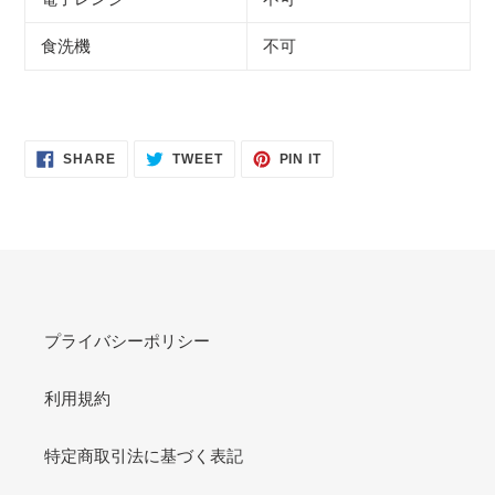
食洗機
不可
SHARE
TWEET
PIN
SHARE
TWEET
PIN IT
ON
ON
ON
FACEBOOK
TWITTER
PINTEREST
プライバシーポリシー
利用規約
特定商取引法に基づく表記