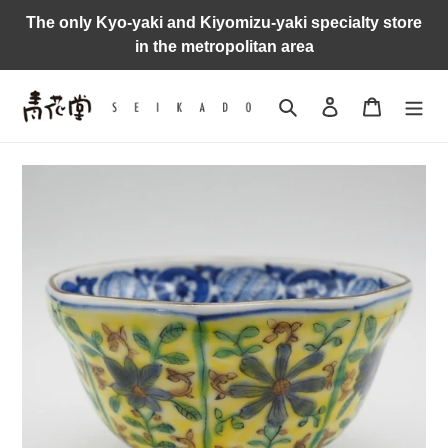
Skip
The only Kyo-yaki and Kiyomizu-yaki specialty store
to
in the metropolitan area
content
Search
Log in
Cart