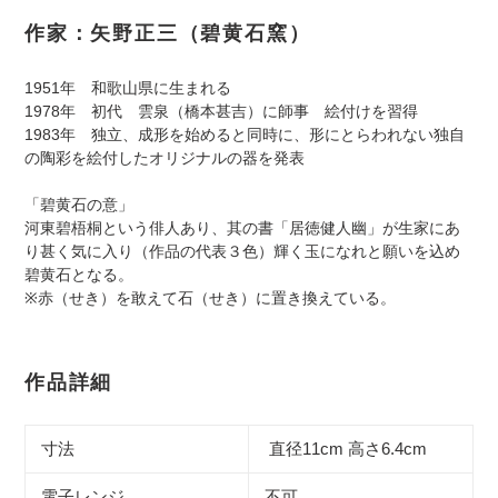
作家：矢野正三（碧黄石窯）
1951年 和歌山県に生まれる
1978年 初代 雲泉（橋本甚吉）に師事 絵付けを習得
1983年 独立、成形を始めると同時に、形にとらわれない独自
の陶彩を絵付したオリジナルの器を発表
「碧黄石の意」
河東碧梧桐という俳人あり、其の書「居徳健人幽」が生家にあ
り甚く気に入り（作品の代表３色）輝く玉になれと願いを込め
碧黄石となる。
※赤（せき）を敢えて石（せき）に置き換えている。
作品詳細
寸法
直径11
cm 高さ6.4cm
電子レンジ
不可