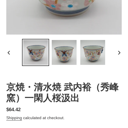
PREVIOUS
NEX
SLIDE
SLID
京焼・清水焼 武内裕（秀峰
窯）一閑人桜汲出
Regular
$64.42
price
Shipping
calculated at checkout.