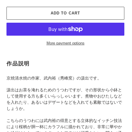
ADD TO CART
More payment options
Adding
product
作品説明
to
your
京焼清水焼の作家、武内裕（秀峰窯）の汲出です。
cart
汲出はお茶を淹れるためのうつわですが、その形状から小鉢と
して使用する方も多くいらっしゃいます。煮物やおひたしなど
を入れたり、あるいはデザートなどを入れても素敵ではないで
しょうか。
こちらのうつわには武内裕の得意とする立体的なイッチン技法
により桜柄が胴一杯にカラフルに描かれており、非常に華やか