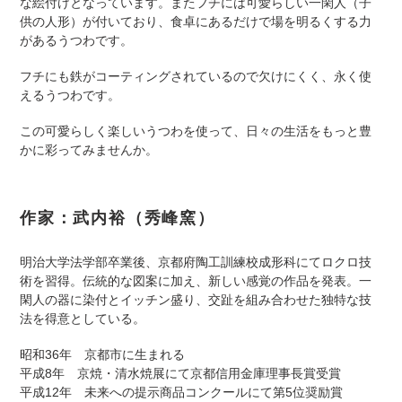
な絵付けとなっています。またフチには可愛らしい一閑人（子
供の人形）が付いており、食卓にあるだけで場を明るくする力
があるうつわです。
フチにも鉄がコーティングされているので欠けにくく、永く使
えるうつわです。
この可愛らしく楽しいうつわを使って、日々の生活をもっと豊
かに彩ってみませんか。
作家：武内裕（秀峰窯）
明治大学法学部卒業後、京都府陶工訓練校成形科にてロクロ技
術を習得。伝統的な図案に加え、新しい感覚の作品を発表。一
閑人の器に染付とイッチン盛り、交趾を組み合わせた独特な技
法を得意としている。
昭和36年 京都市に生まれる
平成8年 京焼・清水焼展にて京都信用金庫理事長賞受賞
平成12年 未来への提示商品コンクールにて第5位奨励賞