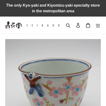
Skip
The only Kyo-yaki and Kiyomizu-yaki specialty store
to
in the metropolitan area
content
Search
Log in
Cart