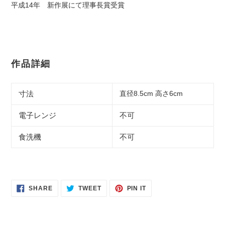
平成14年 新作展にて理事長賞受賞
作品詳細
寸法
直径8.5cm 高さ
6cm
電子レンジ
不可
食洗機
不可
SHARE
TWEET
PIN
SHARE
TWEET
PIN IT
ON
ON
ON
FACEBOOK
TWITTER
PINTEREST