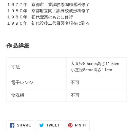
１９７７年 京都市工業試験場陶磁器科修了
１９８０年 京都府立陶工訓練校成形科修了
１９８０年 初代壹楽のもとに修行
１９９０年 初代没後二代目襲名現在に到る
作品詳細
大直径8.5cm×高さ11.5cm
寸法
小直径8cm×高さ11cm
電子レンジ
不可
食洗機
不可
SHARE
TWEET
PIN
SHARE
TWEET
PIN IT
ON
ON
ON
FACEBOOK
TWITTER
PINTEREST