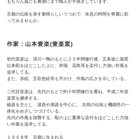
もちろん蓋にも裏側にまで職人が手描きしています。
京都の伝統を表す素晴らしいうつわで、休息の時間を華麗に彩
ってみませんか。
作家：山本壹楽(壹楽窯)
初代壹楽は、清川一陶のもとに２５年間修行後、五条坂に築窯
以来彫をほどこした上に、祥瑞、花鳥等を染付し力強い作風を
追求してる。
また、赤絵、五彩色絵等も手がけ、作風の広さを示している。
二代目壹楽は、先代のもとで約十年間修行を重ね、平成二年壹
楽窯を継承する。
磁器を主とし、湯呑や酒器を中心に、 京焼の伝統と機能性の一
体化をめざしつづけている。
先代の作風を踏襲する、彫の上に重厚な染付をほどこした力強
い作風を追求してる。
１９５８年 京都に生まれる