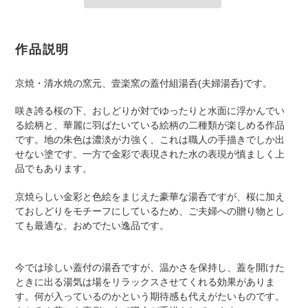
Adding
product
作品説明
to
your
京焼・清水焼の窯元、壹楽窯の蓋付組湯呑(夫婦湯呑)です。
cart
咲き誇る桜の下、おしどりが対でゆったりと水面に浮かんでい
る絵柄と、華麗に羽ばたいている絵柄の二種類が楽しめる作品
です。地の朱色は濃淡が力強く、これは職人の手描きでしか出
せない塗です。一方で金彩で表現された水の表現が慎ましく上
品でもあります。
京焼らしい金彩と色絵をまじえた豪華な湯呑ですが、桜に加え
ておしどりをモチーフにしているため、ご夫婦への贈り物とし
ても最適な、おめでたい逸品です
。
今では珍しい蓋付の湯呑ですが、温かさを保持し、蓋を開けた
ときに出る湯気は場をリラックスさせてくれる効果がありま
す。何が入っているのかという期待感も代えがたいものです。