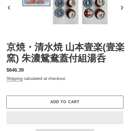
PREVIOUS
NEX
SLIDE
SLID
京焼・清水焼 山本壹楽(壹楽
窯) 朱濃鴛鴦蓋付組湯呑
Regular
$646.39
price
Shipping
calculated at checkout.
ADD TO CART