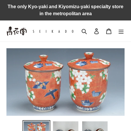
Skip
The only Kyo-yaki and Kiyomizu-yaki specialty store
to
in the metropolitan area
content
Search
Log in
Cart