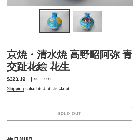
京焼・清水焼 高野昭阿弥 青
交趾花絵 花生
Regular
$323.19
SOLD OUT
price
Shipping
calculated at checkout.
SOLD OUT
Adding
product
作品説明