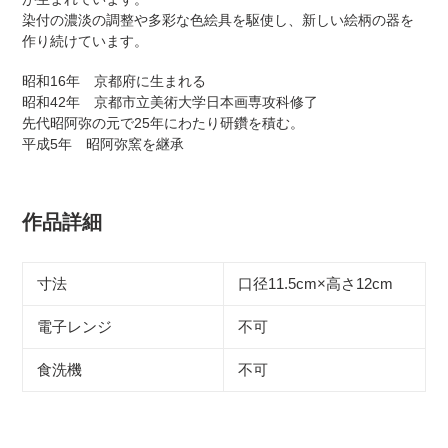
染付の濃淡の調整や多彩な色絵具を駆使し、新しい絵柄の器を
作り続けています。
昭和16年 京都府に生まれる
昭和42年 京都市立美術大学日本画専攻科修了
先代昭阿弥の元で25年にわたり研鑽を積む。
平成5年 昭阿弥窯を継承
作品詳細
寸法
口径11.5cm×高さ12cm
電子レンジ
不可
食洗機
不可