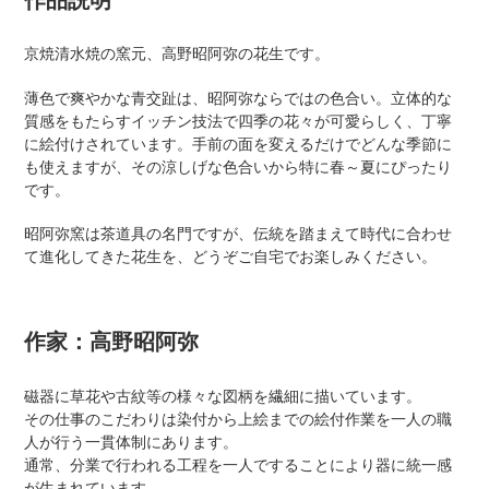
to
your
京焼清水焼の窯元、高野昭阿弥の花生です。
cart
薄色で爽やかな青交趾は、昭阿弥ならではの色合い。立体的な
質感をもたらすイッチン技法で四季の花々が可愛らしく、丁寧
に絵付けされています。手前の面を変えるだけでどんな季節に
も使えますが、その涼しげな色合いから特に春～夏にぴったり
です。
昭阿弥窯は茶道具の名門ですが、伝統を踏まえて時代に合わせ
て進化してきた花生を、どうぞご自宅でお楽しみください。
作家：高野昭阿弥
磁器に草花や古紋等の様々な図柄を繊細に描いています。
その仕事のこだわりは染付から上絵までの絵付作業を一人の職
人が行う一貫体制にあります。
通常、分業で行われる工程を一人ですることにより器に統一感
が生まれています。