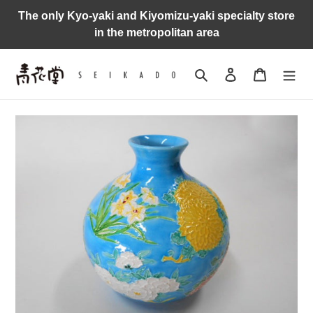
Skip
The only Kyo-yaki and Kiyomizu-yaki specialty store
to
in the metropolitan area
content
Search
Log in
Cart