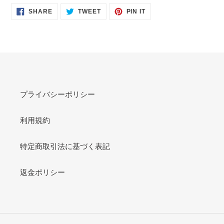
SHARE
TWEET
PIN
SHARE
TWEET
PIN IT
ON
ON
ON
FACEBOOK
TWITTER
PINTEREST
プライバシーポリシー
利用規約
特定商取引法に基づく表記
返金ポリシー