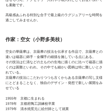
も素敵です。
高級感あふれる特別な合子で最上級のラグジュアリーな時間を
過ごしてみませんか。
作家：空女（小野多美枝）
空女の華薩摩は、京薩摩の技法を伝承する作品で、京薩摩との
違いは磁器に錦手・金襴手の細描を施している点にある。
その技法は仁清などの土ものの生地に描くのに比べて磁器に描
くのは困難といわれ、その中でも細かい図柄は特に難しいとさ
れている。
京薩摩の技法にこだわりつつも古くからある京薩摩の写し文様
にとどまることなく、独自のデザイン・発想で新しい展開をみ
せている
1955年 京都に生まれる
1978年 京都府陶工訓練校卒業
1979年 清水焼窯元に絵付師として就業