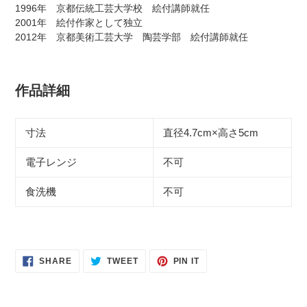
1996年 京都伝統工芸大学校 絵付講師就任
2001年 絵付作家として独立
2012年 京都美術工芸大学 陶芸学部 絵付講師就任
作品詳細
寸法
直径4.7cm×高さ5cm
電子レンジ
不可
食洗機
不可
SHARE
TWEET
PIN
SHARE
TWEET
PIN IT
ON
ON
ON
FACEBOOK
TWITTER
PINTEREST