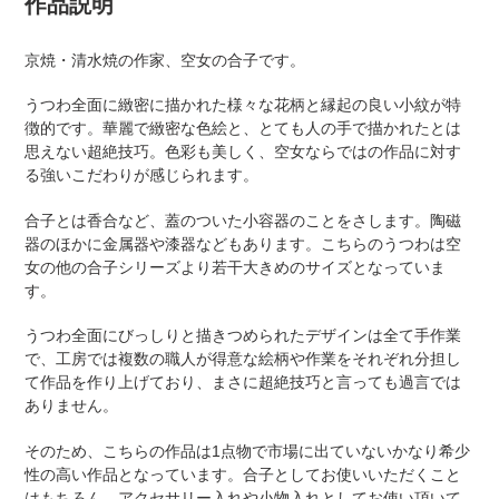
作品説明
to
your
京焼・清水焼の作家、空女の合子です。
cart
うつわ全面に緻密に描かれた様々な花柄と縁起の良い小紋が特
徴的です。華麗で緻密な色絵と、とても人の手で描かれたとは
思えない超絶技巧。色彩も美しく、空女ならではの作品に対す
る強いこだわりが感じられます。
合子とは香合など、蓋のついた小容器のことをさします。陶磁
器のほかに金属器や漆器などもあります。こちらのうつわは空
女の他の合子シリーズより若干大きめのサイズとなっていま
す。
うつわ全面にびっしりと描きつめられたデザインは全て手作業
で、
工房では複数の職人が得意な絵柄や作業をそれぞれ分担し
て作品を作り上げており、
まさに超絶技巧と言っても過言では
ありません。
そのため、こちらの作品は1点物で市場に出ていないかなり希少
性の高い作品となっています。合子としてお使いいただくこと
はもちろん、アクセサリー入れや小物入れとしてお使い頂いて