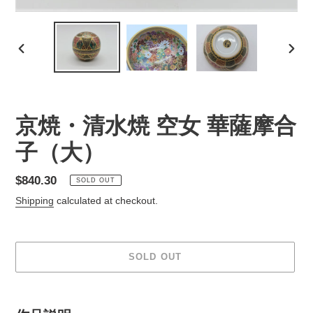
PREVIOUS
NEX
SLIDE
SLID
京焼・清水焼 空女 華薩摩合
子（大）
Regular
$840.30
SOLD OUT
price
Shipping
calculated at checkout.
SOLD OUT
Adding
product