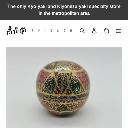
Skip
The only Kyo-yaki and Kiyomizu-yaki specialty store
to
in the metropolitan area
content
Search
Log in
Cart