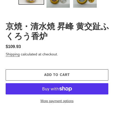
京焼・清水焼 昇峰 黄交趾ふ
くろう香炉
Regular
$109.93
price
Shipping
calculated at checkout.
ADD TO CART
More payment options
Adding