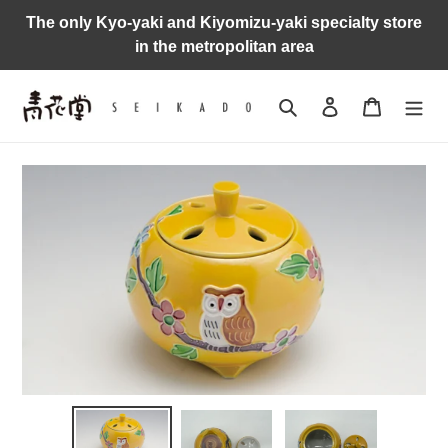
Skip
The only Kyo-yaki and Kiyomizu-yaki specialty store
to
in the metropolitan area
content
Search
Log in
Cart