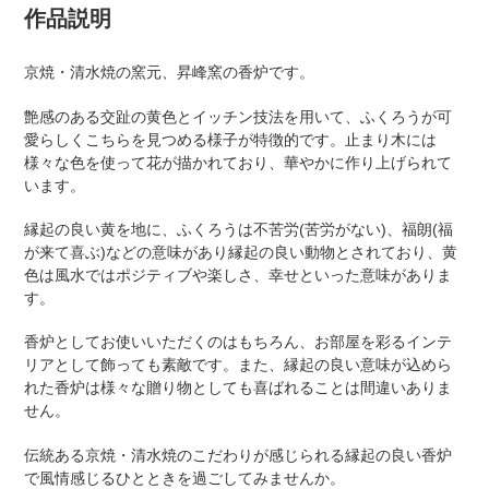
product
作品説明
to
your
京焼・清水焼の窯元、昇峰窯の香炉
です。
cart
艶感のある交趾の黄色とイッチン技法を用いて、ふくろうが可
愛らしくこちらを見つめる様子が特徴的です。止まり木には
様々な色を使って花が描かれており、華やかに作り上げられて
います。
縁起の良い黄を地に、ふくろうは不苦労(苦労がない)、福朗(福
が来て喜ぶ)などの意味があり縁起の良い動物とされており、黄
色は風水ではポジティブや楽しさ、幸せといった意味がありま
す。
香炉としてお使いいただくのはもちろん、お部屋を彩るインテ
リアとして飾っても素敵です。また、縁起の良い意味が込めら
れた香炉は様々な贈り物としても喜ばれることは間違いありま
せん。
伝統ある京焼・清水焼のこだわりが感じられる縁起の良い香炉
で風情感じるひとときを過ごしてみませんか。