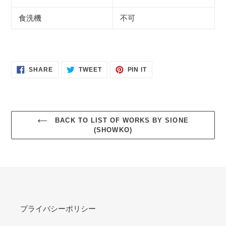
食洗機
不可
SHARE
TWEET
PIN
SHARE
TWEET
PIN IT
ON
ON
ON
FACEBOOK
TWITTER
PINTEREST
BACK TO LIST OF WORKS BY SIONE
(SHOWKO)
プライバシーポリシー