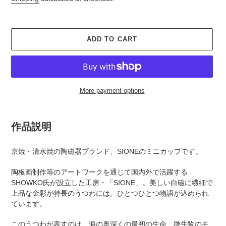
ADD TO CART
More payment options
Adding
product
作品説明
to
your
京焼・清水焼の陶磁器ブランド、SIONEのミニカップです。
cart
陶板画制作等のアートワークを通じて国内外で活躍する
SHOWKO氏が設立した工房・「SIONE」。美しい白磁に繊細で
上品な金彩が特長のうつわには、ひとつひとつ物語が込められ
ています。
このうつわが表すのは、海の奥深くの最初の生命、微生物のモ