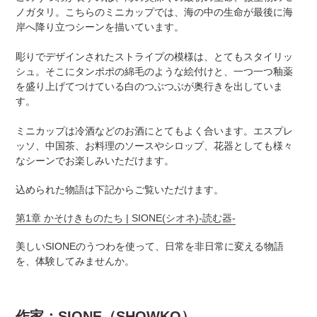
ノガタリ。
こちらのミニカップでは、海の中の生命が最後に海
岸へ降り立つシーンを描いています。
彫りでデザインされたストライプの模様は、とてもスタイリッ
シュ。
そこにタンポポの綿毛のような絵付けと、一つ一つ釉薬
を盛り上げてつけている
白のつぶつぶが奥行きを出していま
す。
ミニカップは冷酒などのお酒にとてもよく合います。
エスプレ
ッソ、中国茶、お料理のソースやシロップ、
花器としても様々
なシーンでお楽しみいただけます。
込められた物語は下記からご覧いただけます。
第1章 かそけきものたち | SIONE(シオネ)-読む器-
美しいSIONEのうつわを使って、日常を非日常に変える物語
を、体験してみませんか。
作家：SIONE（SHOWKO）