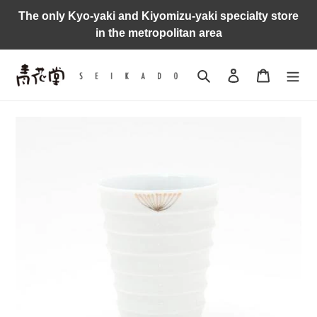
Skip
The only Kyo-yaki and Kiyomizu-yaki specialty store
to
in the metropolitan area
content
Search
Log in
Cart