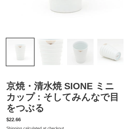
京焼・清水焼 SIONE ミニ
カップ : そしてみんなで目
をつぶる
Regular
$22.66
price
Shipping
calculated at checkout.