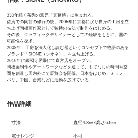
330年続く茶陶の窯元「真葛焼」に生まれる。
佐賀での陶芸の修行の後、2005年に京都に戻り自身の工房を立
ち上げ陶板画作家として独特の技法で制作をはじめる。
その後、グラフィックデザイナーとしての経験をもとに、器の
可能性を探求。
2009年、工房を法人化し
読む器というコンセプトで物語のある
ブランド「SIONE（シオネ）」を立ち上げる。
2016年に銀閣寺界隈にて直営店をオープン。
陶板画制作やアートワークなどを通じて、もてなしの時間や空
間を創造し国内外にて展覧会を開催。日本をはじめ、ミラノ、
パリ、中国、台湾などに活動を広げている。
作品詳細
寸法
直径4.8㎝×高さ6.5㎝
電子レンジ
不可