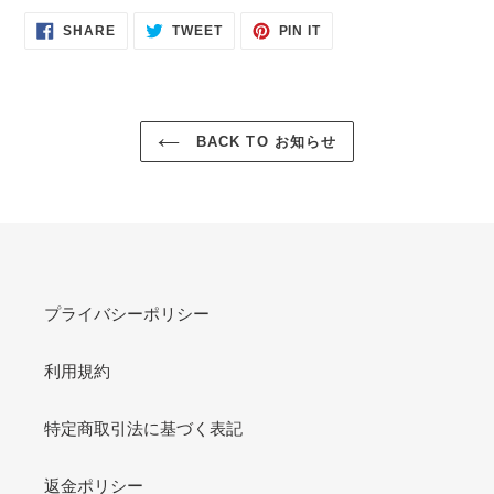
SHARE
TWEET
PIN
SHARE
TWEET
PIN IT
ON
ON
ON
FACEBOOK
TWITTER
PINTEREST
BACK TO お知らせ
プライバシーポリシー
利用規約
特定商取引法に基づく表記
返金ポリシー