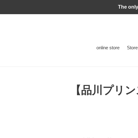
Skip
The only
to
content
online store
Store
【品川プリン