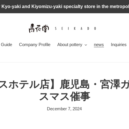
 Kyo-yaki and Kiyomizu-yaki specialty store in the metropol
 Guide
Company Profile
About pottery
news
Inquiries
スホテル店】鹿児島・宮澤
スマス催事
December 7, 2024